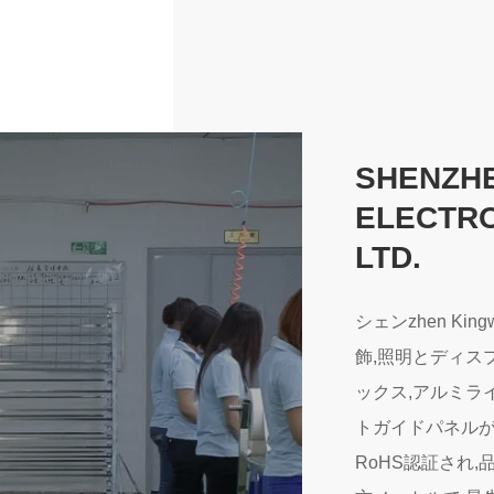
SHENZHE
ELECTRO
LTD.
シェンzhen Kingwe-
飾,照明とディス
ックス,アルミラ
トガイドパネルが
RoHS認証され