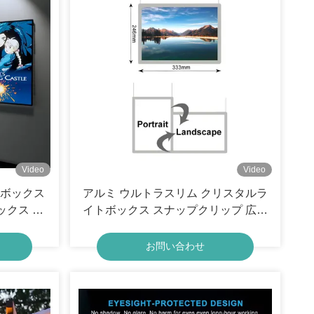
Video
Video
トボックス
アルミ ウルトラスリム クリスタルラ
クス A4
イトボックス スナップクリップ 広告
超薄
バックライト ポスターフレーム ライ
トボックス
お問い合わせ