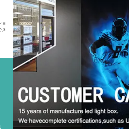
ショ
でき
、
リ