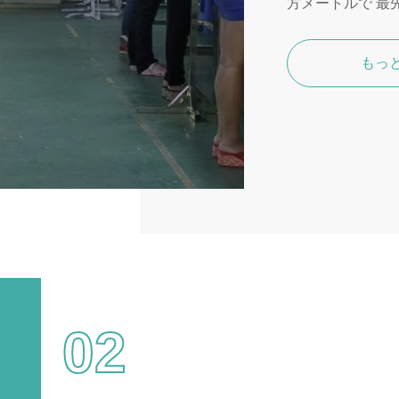
方メートルで 最
もっ
02