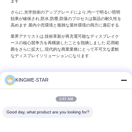
ます
さらに,光学技術のアップグレードにより,均一で明るい照明
効果が確保され,防水,防塵,防落のプロセスは製品の耐久性を
高めます.屋内小売環境と複雑な屋外環境の両方に適応する.
業界アナリストは,技術革新が再充電可能なディスプレイケ
ースの核心競争力を再構築したことを指摘しました.応用範
囲をさらに拡大し,現代的な商業業務にとって不可欠な柔軟
なディスプレイソリューションになります.
KINGWE-STAR
迅速な連絡
1:57 AM
アドレス
Good day, what product are you looking for?
4階,ビル4,新田工業区,ベイシシア,フヨン通り,バオアン地区,
深?? 市,広東,中国