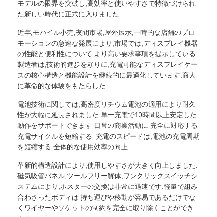
モデルの限界を突破し,高効率と使いやすさで特徴づけられ
た新しい時代に正式に入りました.
近年,モバイル小売,夜間市場,屋外展示,一時的な店舗のプロ
モーションの急速な発展により,市場では,ディスプレイ機器
の性能と便利性について,より高い要求事項を提示している.
製造者は,技術的進歩を頼りに,充電可能なディスプレイケー
スの核心構造と機能設計を継続的に最適化しています.商人
に革命的な体験をもたらした.
電池技術に関しては,高密度リチウム電池の適用により耐久
性が大幅に延長されました.単一充電で10時間以上安定した
動作をサポートできます.日常の商業活動に 完全に対応する
充電サイクルを短縮する. 充電のスピードは,電池の充電周期
を短縮する.全体的な使用効率の向上.
革新的構造設計により,使用しやすさが大きく向上しました.
磁気吸管パネル,ツールフリー解体,ワンクリックスイッチシ
ステムにより,ポスターの交換は非常に迅速です.軽量で組み
合わさったボディは 持ち運びや移動が容易であるだけでな
くワイヤーやソケットの制約を完全に取り除くことができ