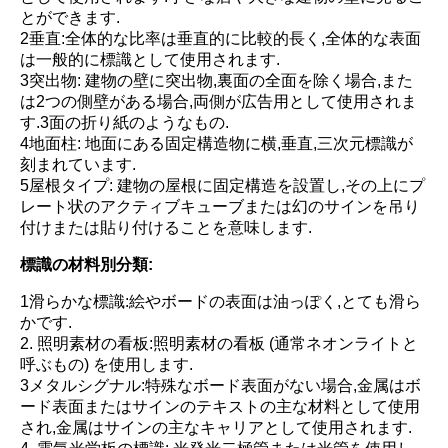
とができます.
2垂直:全体的な比率は垂直的に比較的長く,全体的な表面
は一般的に標識として使用されます.
3突出物: 建物の壁に突出物,裏面の全面を除く場合,また
は2つの側壁がある場合,両側が広告用として使用されま
す.3面の折り紙のようなもの.
4地面柱: 地面にある固定構造物に横,垂直,三次元標識が
刻まれています.
5屋根タイプ: 建物の屋根に固定構造を設置し,その上にプ
レート状のアクティブキューブまたは幻のサインを吊り
付けまたは貼り付けることを意味します.
標識の材料別分類:
1滑らかな標識:絵やボードの表面は油っぽく,とても滑ら
かです.
2. 照明素材の看板:照明素材の看板 (通常ネオンライトと
呼ぶもの) を使用します.
3メタルシグナル:特殊なボード表面がない場合,金属はボ
ード表面またはサインのテキストの主な材料として使用
され,金属はサインの主なキャリアとして使用されます.