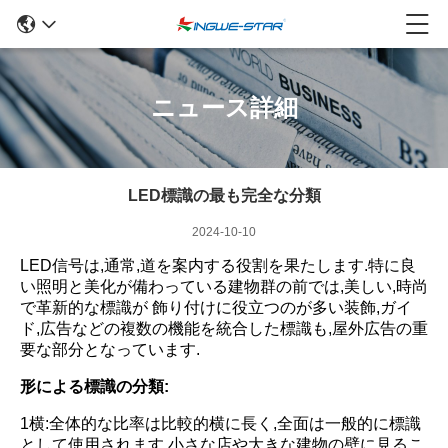
ニュース詳細
LED標識の最も完全な分類
2024-10-10
LED信号は,通常,道を案内する役割を果たします.特に良
い照明と美化が備わっている建物群の前では,美しい,時尚
で革新的な標識が 飾り付けに役立つのが多い装飾,ガイ
ド,広告などの複数の機能を統合した標識も,屋外広告の重
要な部分となっています.
形による標識の分類:
1横:全体的な比率は比較的横に長く,全面は一般的に標識
として使用されます.小さな店や大きな建物の壁に見るこ