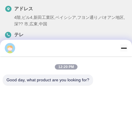
アドレス
4階,ビル4,新田工業区,ベイシシア,フヨン通り,バオアン地区,
深?? 市,広東,中国
テレ
86-137-9834-3469
メール
Luna@kingwe-star.com
12:20 PM
Good day, what product are you looking for?
プライバシーポリシー
|
地図
| 中国 良い 品質 クリスタルライト
ボックス 提供者 著作権 2024-2026 SHENZHEN KINGWE-STAR
OPTO-ELECTRONICS TECHNOLOGY CO, LTD. すべて 権利は保
護されています.