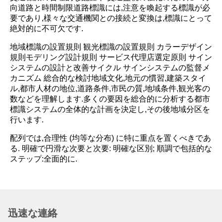
向道路と時間制限道路標識には,注意を喚起する標識が必
要であり,様々な交通機関との接続と変換は,標識にとって
絶対的に不可欠です.
地域標識の設置規則 観光標識の設置規則 カラーデザイン
規則モデリング設計規則 サービス代理店選定原則 サイン
システムの設計と改善サイクル サインシステムの監督メ
カニズム 総合的な検討地域文化,地元の慣習,建築スタイ
ル,都市人材の地位,道路条件,市民の質,地域条件,観光客の
数などを理解します.多くの要因を総合的に分析する都市
標識システムの全体的な計画を決定し,その後地域分区を
行います.
配列では,合理性 (均等な分布) に特に重点を置くべきであ
る. 明確で円滑な次要と次要: 明確な区別; 順調で包括的な
ステップ:全面的に.
迅速な連絡