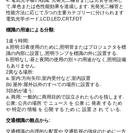
4. 電気光学板の標識: 光発光二極管または光管を使用し
て,単色または色性能効果を達成します. 光発光二極管と
性能方法に応じて,5つの主要カテゴリーに分けられます
電気光学ボード,LCD,LED,CRT,FDT
標識の用途による分類:
1違う時間:
a.照明:日夜使用のために,照明管またはプロジェクタを標
識の内部に設置し,照明ランプを標識の外に設置する.
b.照明なし:昼と夜間の使用の別々の用途がなく,照明設備
もありません.
2異なる場所:
a. 室内:方向矢印,室内受付など,室内設置
(b) 屋外:屋外以外のすべての場所に設置する.
3目的が違う:
a. 商用: 一般的に商用目的で設立されたものを指します.
公衆: 公共の場所 で ニュース を 公衆 に 発表 する ため
や 特定の 情報 を 公開 する ため に 設置 さ れ て いる.
交通標識の観点から:
交通標識の合理的な配置や 交通監視の強化のために一方