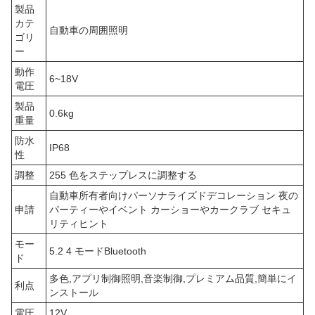
製品
カテ
自動車の周囲照明
ゴリ
ー
動作
6~18V
電圧
製品
0.6kg
重量
防水
IP68
性
調整
255 色をステップレスに調整する
自動車所有者向けパーソナライズドデコレーション 夜の
申請
パーティーやイベント カーショーやカークラブ セキュ
リティヒント
モー
5.2 4 モードBluetooth
ド
多色,アプリ制御照明,音楽制御,プレミアム品質,簡単にイ
利点
ンストール
電圧
12V