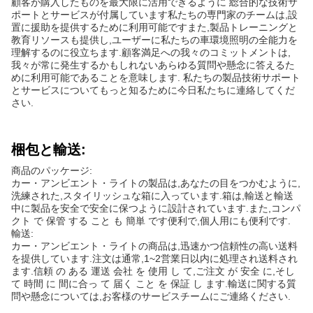
顧客が購入したものを最大限に活用できるように 総合的な技術サ
ポートとサービスが付属しています私たちの専門家のチームは,設
置に援助を提供するために利用可能ですまた,製品トレーニングと
教育リソースも提供し,ユーザーに私たちの車環境照明の全能力を
理解するのに役立ちます.顧客満足への我々のコミットメントは,
我々が常に発生するかもしれないあらゆる質問や懸念に答えるた
めに利用可能であることを意味します. 私たちの製品技術サポート
とサービスについてもっと知るために今日私たちに連絡してくだ
さい.
梱包と輸送:
商品のパッケージ:
カー・アンビエント・ライトの製品は,あなたの目をつかむように,
洗練された,スタイリッシュな箱に入っています.箱は,輸送と輸送
中に製品を安全で安全に保つように設計されています.また,コンパ
クト で 保管 する こと も 簡単 です便利で,個人用にも便利です.
輸送:
カー・アンビエント・ライトの商品は,迅速かつ信頼性の高い送料
を提供しています.注文は通常,1~2営業日以内に処理され送料され
ます.信頼 の ある 運送 会社 を 使用 し て,ご注文 が 安全 に,そし
て 時間 に 間に合っ て 届く こと を 保証 し ます.輸送に関する質
問や懸念については,お客様のサービスチームにご連絡ください.