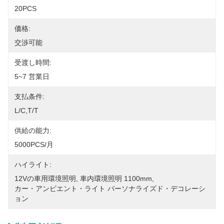
20PCS
価格:
交渉可能
受渡し時間:
5~7 営業日
支払条件:
L/C,T/T
供給の能力:
5000PCS/月
ハイライト:
12Vの車用環境照明
, 
車内環境照明 1100mm
, 
カー・アンビエント・ライト パーソナライズド・デコレーシ
ョン