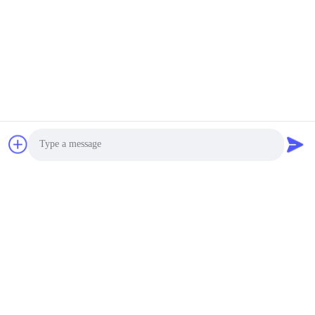
Photo
Video Call
Audio Call