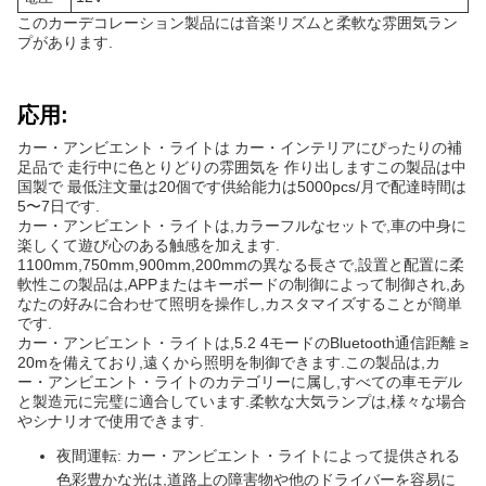
このカーデコレーション製品には音楽リズムと柔軟な雰囲気ラン
プがあります.
応用:
カー・アンビエント・ライトは カー・インテリアにぴったりの補
足品で 走行中に色とりどりの雰囲気を 作り出しますこの製品は中
国製で 最低注文量は20個です供給能力は5000pcs/月で配達時間は
5〜7日です.
カー・アンビエント・ライトは,カラーフルなセットで,車の中身に
楽しくて遊び心のある触感を加えます.
1100mm,750mm,900mm,200mmの異なる長さで,設置と配置に柔
軟性この製品は,APPまたはキーボードの制御によって制御され,あ
なたの好みに合わせて照明を操作し,カスタマイズすることが簡単
です.
カー・アンビエント・ライトは,5.2 4モードのBluetooth通信距離 ≥
20mを備えており,遠くから照明を制御できます.この製品は,カ
ー・アンビエント・ライトのカテゴリーに属し,すべての車モデル
と製造元に完璧に適合しています.柔軟な大気ランプは,様々な場合
やシナリオで使用できます.
夜間運転: カー・アンビエント・ライトによって提供される
色彩豊かな光は,道路上の障害物や他のドライバーを容易に