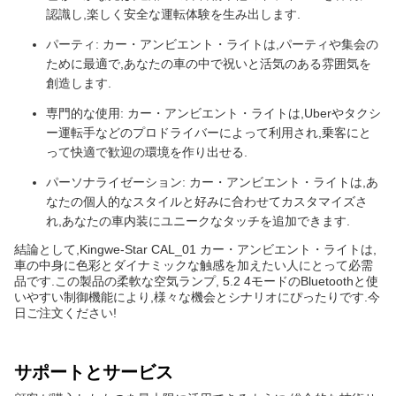
認識し,楽しく安全な運転体験を生み出します.
パーティ: カー・アンビエント・ライトは,パーティや集会の
ために最適で,あなたの車の中で祝いと活気のある雰囲気を
創造します.
専門的な使用: カー・アンビエント・ライトは,Uberやタクシ
ー運転手などのプロドライバーによって利用され,乗客にと
って快適で歓迎の環境を作り出せる.
パーソナライゼーション: カー・アンビエント・ライトは,あ
なたの個人的なスタイルと好みに合わせてカスタマイズさ
れ,あなたの車内装にユニークなタッチを追加できます.
結論として,Kingwe-Star CAL_01 カー・アンビエント・ライトは,
車の中身に色彩とダイナミックな触感を加えたい人にとって必需
品です.この製品の柔軟な空気ランプ, 5.2 4モードのBluetoothと使
いやすい制御機能により,様々な機会とシナリオにぴったりです.今
日ご注文ください!
サポートとサービス