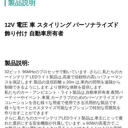
製品説明
12V 電圧 車 スタイリング パーソナライズド
飾り付け 自動車所有者
製品説明:
32ビット 96MHzのプロセッサで動いています. さらに,私たちのカ
ーインテリア LEDライト製品は,高速で信頼性の高いパフォーマン
スを保証します.製品の送信距離 ≥ 20m は,車内の照明を遠隔から
制御できるようにします.より便利な体験を提供します.
私たちのカー・アンビエント・ライト製品は,自動車所有者,夜間パ
ーティーやイベント,車展,カークラブのためのパーソナライズドデ
コレーションを含む様々な用途で使用できる汎用的な製品です.
様々なモードとカスタマイズ可能なオプションで特別な雰囲気を
作り出すことができます
さらに,私たちのカーインテリアLEDライト製品は,車主にとって優
れた選択にする安全機能が付属しています. ≥ 60Wの高電力で,こ