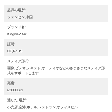
起源の場所:
シェンゼン,中国
ブランド名:
Kingwe-Star
証明:
CE,RoHS
メディア形式:
画像,ビデオ,テキスト,オーディオなどのさまざまなメディア形
式をサポートします.
亮度:
≥2000Lux
適した 場所:
小売店,空港,ホテル,レストラン,オフィスビル