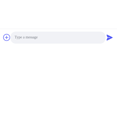
ダイナミック・デジタル・サイネージ 高明るさ
迅速な連絡
アドレス
4階,ビル4,新田工業区,ベイシシア,フヨン通り,バオアン地区,
深?? 市,広東,中国
Photo
テレ
Video Call
86-137-9834-3469
Audio Call
メール
Luna@kingwe-star.com