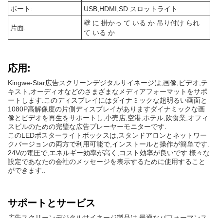
ポート:
USB,HDMI,SD スロットライト
壁 に 掛かっ て いる か 吊り付け られ
片面:
て いる か
応用:
Kingwe-Star広告スクリーンデジタルサイネージは,画像,ビデオ,テ
キスト,オーディオなどのさまざまなメディアフォーマットをサポ
ートします.このディスプレイにはダイナミックな超明るい画面と
1080P高解像度の片側ディスプレイがありますダイナミックな画
像とビデオを再生をサポートし,小売店,空港,ホテル,飲食業,オフィ
スビルのための完璧な広告プレーヤーモニターです.
このLEDポスターライトボックスは,スタンドアロンとネットワー
クバージョンの両方で利用可能で,インストールと操作が簡単です.
24Vの電圧で,エネルギー効率が高く,コスト効率が良いです.様々な
設定であなたの会社のメッセージを表示するために使用すること
ができます..
サポートとサービス
広告スクリーンデジタルサイネージ製品は,最適なパフォーマンス