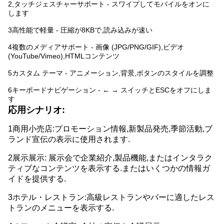
2,タッチジェスチャーサポート - スワイプしてモバイルをオンに
します
3高性能で軽量 - 圧縮が8KBで,読み込みが速い
4複数のメディアサポート - 画像 (JPG/PNG/GIF),ビデオ
(YouTube/Vimeo),HTMLコンテンツ
5カスタム テーマ - アニメーション,背景,ボタンのスタイルを調整
6キーボードナビゲーション - ← → スイッチとESCをオフにしま
す
応用シナリオ:
1商用小売店:プロモーション情報,新製品発売,季節活動,ブ
ランド宣伝の表示に使用されます.
2展示展示: 展示会で企業紹介,製品機能,またはインタラク
ティブなコンテンツを表示する.またはいくつかの情報ガ
イドを提供する.
3ホテル・レストラン:高級レストランやバーに適したレス
トランのメニューを表示する.