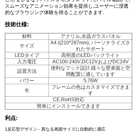
スムーズなアニメーション効果を提供し,ユーザーに浸透
的なブラウジング体験を得ることができます.
技術仕様:
材料
アクリル,水晶ガラスパネル
A4 ((210*297mm), パーソナライズさ
サイズ
れたサポート
LEDタイプ
高明度のLEDバックライト
入力電圧
AC100-240V,DC12VおよびDC24V
便利なフック設計,様々な壁表面と空
設置方法
間配置に適しています
パワー
5.76W
フレームの色はカスタマイズできま
色
す
CE,RoHS対応
簡単にインストールできます
利点:
1反応型デザイン - 異なる画面サイズに自動的に適応