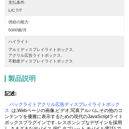
支払条件:
L/C,T/T
供給の能力:
5000個/月
ハイライト:
アルミディスプレイライトボックス
, 
アクリル広告ライトボックス
, 
不動産ディスプレイライトボックス
製品説明
記述:
バックライトアクリル広告ディスプレイライトボック
ス
は,Webページの画像,ビデオ,写真アルバム,その他のコ
ンテンツを優雅に表示するための現代のJavaScriptライト
ボックスプラグインです. レスポンシブなデザインを採用
し,さまざまなデバイス (PC,タブレット,モバイル電話) で,